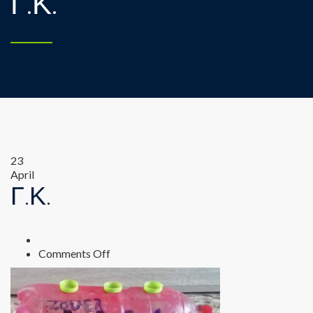
Γ.Κ.
23
April
Γ.Κ.
on
Comments Off
Γ.Κ.