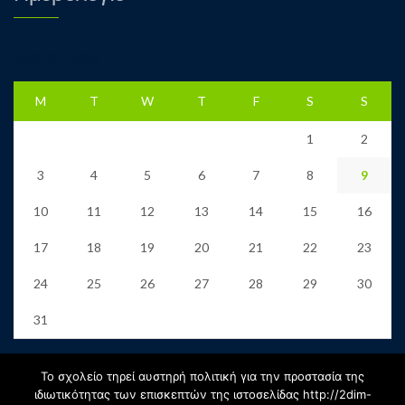
AUGUST 2026
M
T
W
T
F
S
S
1
2
3
4
5
6
7
8
9
10
11
12
13
14
15
16
17
18
19
20
21
22
23
24
25
26
27
28
29
30
31
« Jun
Το σχολείο τηρεί αυστηρή πολιτική για την προστασία της
ιδιωτικότητας των επισκεπτών της ιστοσελίδας http://2dim-