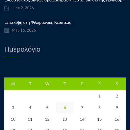
June 2, 2026
Επίσκεψη στη Φιλαρμονική Κερατέας
May 15, 2026
Ημερολόγιο
AUGUST 2026
M
T
W
T
F
S
S
1
2
3
4
5
6
7
8
9
10
11
12
13
14
15
16