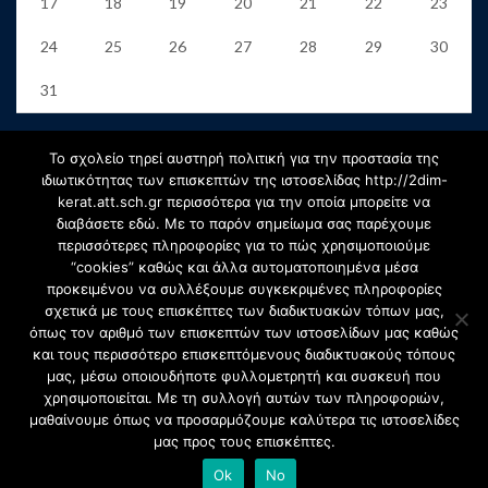
17
18
19
20
21
22
23
24
25
26
27
28
29
30
31
« Jun
Το σχολείο τηρεί αυστηρή πολιτική για την προστασία της
ιδιωτικότητας των επισκεπτών της ιστοσελίδας http://2dim-
kerat.att.sch.gr περισσότερα για την οποία μπορείτε να
Αρχείο
διαβάσετε εδώ. Με το παρόν σημείωμα σας παρέχουμε
περισσότερες πληροφορίες για το πώς χρησιμοποιούμε
“cookies” καθώς και άλλα αυτοματοποιημένα μέσα
προκειμένου να συλλέξουμε συγκεκριμένες πληροφορίες
Αρχείο
σχετικά με τους επισκέπτες των διαδικτυακών τόπων μας,
Select Month
όπως τον αριθμό των επισκεπτών των ιστοσελίδων μας καθώς
και τους περισσότερο επισκεπτόμενους διαδικτυακούς τόπους
μας, μέσω οποιουδήποτε φυλλομετρητή και συσκευή που
χρησιμοποιείται. Με τη συλλογή αυτών των πληροφοριών,
μαθαίνουμε όπως να προσαρμόζουμε καλύτερα τις ιστοσελίδες
μας προς τους επισκέπτες.
Copyright © 2020 2ο Δημοτικό Σχολείο Κερατέας. Created by:
Ok
No
SiteDesign