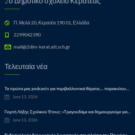
2ο Δημοτικό σχολείο Κερατέας
Π. Μελά 20, Κερατέα 190 01, Ελλάδα
2299042390
mail@2dim-kerat.att.sch.gr
Τελευταία νέα
Τα πρώτα μας podcasts για περιβαλλοντικά θέματα…. παρακολουθήστε μας…
June 13, 2026
Γιορτή Λήξης Σχολικού Έτους: «Τραγουδάμε και δημιουργούμε για την ειρήνη!”
June 13, 2026
Ενδοσχολικός διαγωνισμός ζωγραφικής στο πλαίσιο της Παγκόσμιας Ημέρας Παιδικού Βιβλίου