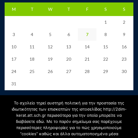
M
T
W
T
F
S
S
1
2
3
4
5
6
7
8
9
10
11
12
13
14
15
16
17
18
19
20
21
22
23
24
25
26
27
28
29
30
31
« Jun
Το σχολείο τηρεί αυστηρή πολιτική για την προστασία της
ιδιωτικότητας των επισκεπτών της ιστοσελίδας http://2dim-
kerat.att.sch.gr περισσότερα για την οποία μπορείτε να
Αρχείο
διαβάσετε εδώ. Με το παρόν σημείωμα σας παρέχουμε
περισσότερες πληροφορίες για το πώς χρησιμοποιούμε
“cookies” καθώς και άλλα αυτοματοποιημένα μέσα