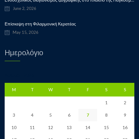
June 2, 2026
Επίσκεψη στη Φιλαρμονική Κερατέας
May 15, 2026
Ημερολόγιο
AUGUST 2026
M
T
W
T
F
S
S
1
2
3
4
5
6
7
8
9
10
11
12
13
14
15
16