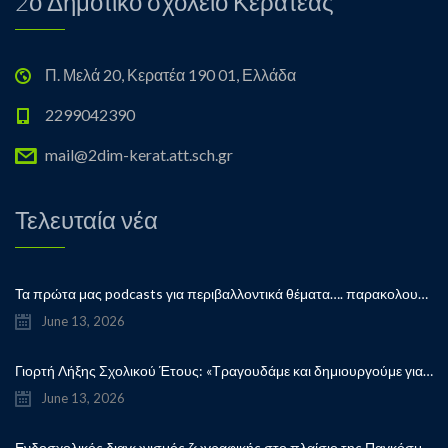
2ο Δημοτικό σχολείο Κερατέας
Π. Μελά 20, Κερατέα 190 01, Ελλάδα
2299042390
mail@2dim-kerat.att.sch.gr
Τελευταία νέα
Τα πρώτα μας podcasts για περιβαλλοντικά θέματα…. παρακολουθήστε μας…
June 13, 2026
Γιορτή Λήξης Σχολικού Έτους: «Τραγουδάμε και δημιουργούμε για την ειρήνη!”
June 13, 2026
Ενδοσχολικός διαγωνισμός ζωγραφικής στο πλαίσιο της Παγκόσμιας Ημέρας Παιδικού Βιβλίου