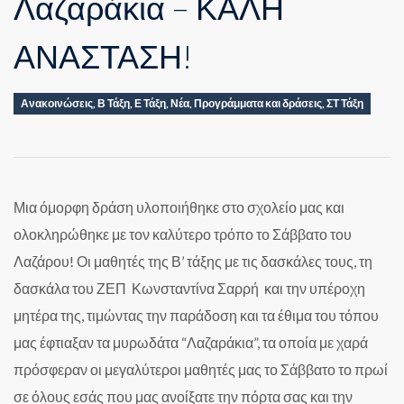
Λαζαράκια – ΚΑΛΗ
ΑΝΑΣΤΑΣΗ!
Ανακοινώσεις
,
Β Τάξη
,
Ε Τάξη
,
Νέα
,
Προγράμματα και δράσεις
,
ΣΤ Τάξη
Μια όμορφη δράση υλοποιήθηκε στο σχολείο μας και
ολοκληρώθηκε με τον καλύτερο τρόπο το Σάββατο του
Λαζάρου! Οι μαθητές της Β’ τάξης με τις δασκάλες τους, τη
δασκάλα του ΖΕΠ Κωνσταντίνα Σαρρή και την υπέροχη
μητέρα της, τιμώντας την παράδοση και τα έθιμα του τόπου
μας έφτιαξαν τα μυρωδάτα “Λαζαράκια”, τα οποία με χαρά
πρόσφεραν οι μεγαλύτεροι μαθητές μας το Σάββατο το πρωί
σε όλους εσάς που μας ανοίξατε την πόρτα σας και την