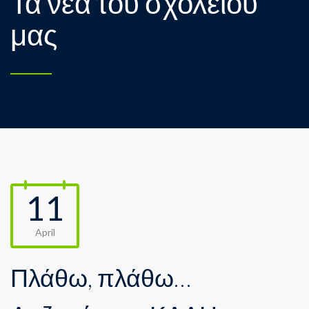
Τα νέα του σχολείου
μας
11
April
Πλάθω, πλάθω…