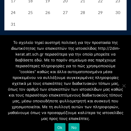
17
18
19
20
21
22
23
24
25
26
27
28
29
30
31
« Jun
Το σχολείο τηρεί αυστηρή πολιτική για την προστασία της
ιδιωτικότητας των επισκεπτών της ιστοσελίδας http://2dim-
kerat.att.sch.gr περισσότερα για την οποία μπορείτε να
Αρχείο
διαβάσετε εδώ. Με το παρόν σημείωμα σας παρέχουμε
περισσότερες πληροφορίες για το πώς χρησιμοποιούμε
“cookies” καθώς και άλλα αυτοματοποιημένα μέσα
προκειμένου να συλλέξουμε συγκεκριμένες πληροφορίες
Αρχείο
σχετικά με τους επισκέπτες των διαδικτυακών τόπων μας,
Select Month
όπως τον αριθμό των επισκεπτών των ιστοσελίδων μας καθώς
και τους περισσότερο επισκεπτόμενους διαδικτυακούς τόπους
μας, μέσω οποιουδήποτε φυλλομετρητή και συσκευή που
χρησιμοποιείται. Με τη συλλογή αυτών των πληροφοριών,
μαθαίνουμε όπως να προσαρμόζουμε καλύτερα τις ιστοσελίδες
μας προς τους επισκέπτες.
Copyright © 2020 2ο Δημοτικό Σχολείο Κερατέας. Created by:
Ok
No
SiteDesign