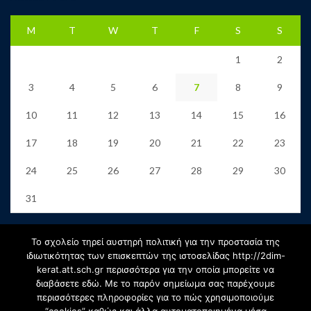
M
T
W
T
F
S
S
1
2
3
4
5
6
7
8
9
10
11
12
13
14
15
16
17
18
19
20
21
22
23
24
25
26
27
28
29
30
31
« Jun
Το σχολείο τηρεί αυστηρή πολιτική για την προστασία της
ιδιωτικότητας των επισκεπτών της ιστοσελίδας http://2dim-
kerat.att.sch.gr περισσότερα για την οποία μπορείτε να
Αρχείο
διαβάσετε εδώ. Με το παρόν σημείωμα σας παρέχουμε
περισσότερες πληροφορίες για το πώς χρησιμοποιούμε