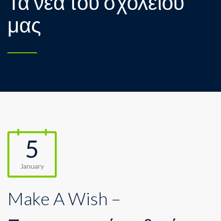
Τα νέα του σχολείου
μας
5
January
Make A Wish –