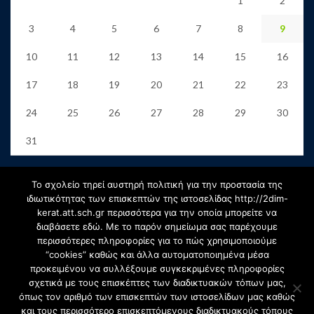
1
2
3
4
5
6
7
8
9
10
11
12
13
14
15
16
17
18
19
20
21
22
23
24
25
26
27
28
29
30
31
« Jun
Το σχολείο τηρεί αυστηρή πολιτική για την προστασία της
ιδιωτικότητας των επισκεπτών της ιστοσελίδας http://2dim-
kerat.att.sch.gr περισσότερα για την οποία μπορείτε να
Αρχείο
διαβάσετε εδώ. Με το παρόν σημείωμα σας παρέχουμε
περισσότερες πληροφορίες για το πώς χρησιμοποιούμε
“cookies” καθώς και άλλα αυτοματοποιημένα μέσα
προκειμένου να συλλέξουμε συγκεκριμένες πληροφορίες
Αρχείο
σχετικά με τους επισκέπτες των διαδικτυακών τόπων μας,
Select Month
όπως τον αριθμό των επισκεπτών των ιστοσελίδων μας καθώς
και τους περισσότερο επισκεπτόμενους διαδικτυακούς τόπους