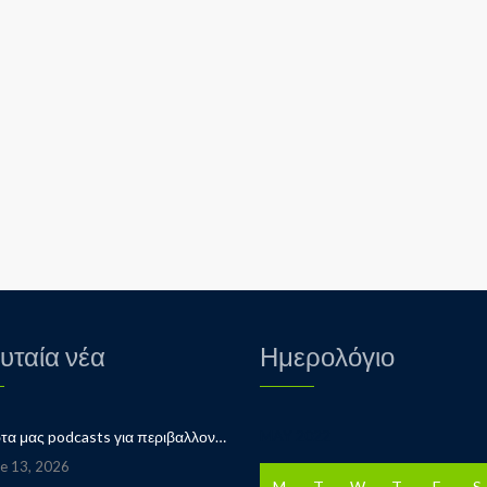
υταία νέα
Ημερολόγιο
MAY 2022
Τα πρώτα μας podcasts για περιβαλλοντικά θέματα…. παρακολουθήστε μας…
e 13, 2026
M
T
W
T
F
S