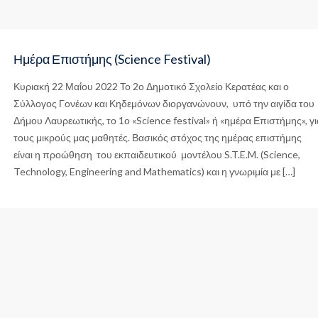
Ημέρα Επιστήμης (Science Festival)
Κυριακή 22 Μαΐου 2022 Το 2ο Δημοτικό Σχολείο Κερατέας και ο
Σύλλογος Γονέων και Κηδεμόνων διοργανώνουν, υπό την αιγίδα του
Δήμου Λαυρεωτικής, το 1ο «Science festival» ή «ημέρα Επιστήμης», γι
τους μικρούς μας μαθητές. Βασικός στόχος της ημέρας επιστήμης
είναι η προώθηση του εκπαιδευτικού μοντέλου S.T.E.M. (Science,
Technology, Engineering and Mathematics) και η γνωριμία με […]