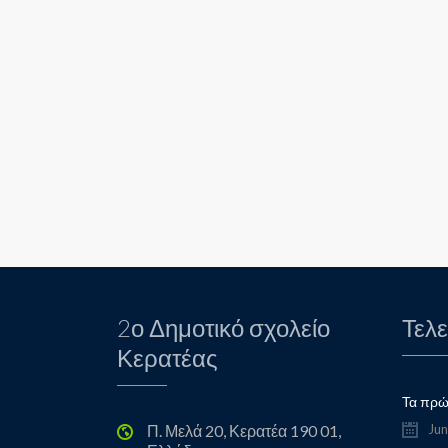
2ο Δημοτικό σχολείο
Τελε
Κερατέας
Π. Μελά 20, Κερατέα 190 01,
Jun